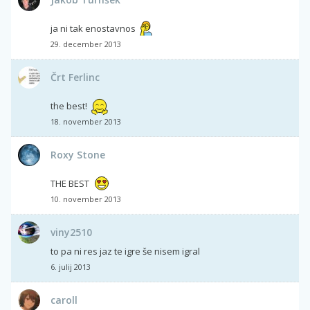
ja ni tak enostavnos
29. december 2013
Črt Ferlinc
the best!
18. november 2013
Roxy Stone
THE BEST
10. november 2013
viny2510
to pa ni res jaz te igre še nisem igral
6. julij 2013
caroll