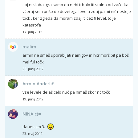
saj ni slaba igra samo da nebi trbalo iti stalno od začetka.
včeraj sem prišo do devetega levela zdaj pa mi nič nešteje
točk . ker zgleda da moram zdaj iti čez 9 level, to je
katasrofa
17. julij 2012
malim
armin ne smeš uporabljati namigov in hitr morš bit pa boš
mel ful točk.
25. junij 2012
Armin Anderlič
vse levele delaš celo nuč pa nimaš skor nč točk
19. junij 2012
NINA c(=
danes sm 3.
23. maj 2012