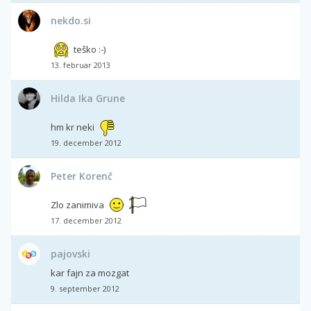
nekdo.si
teško :-)
13. februar 2013
Hilda Ika Grune
hm kr neki
19. december 2012
Peter Korenč
Zlo zanimiva
17. december 2012
pajovski
kar fajn za mozgat
9. september 2012