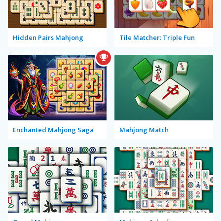
Hidden Pairs Mahjong
Tile Matcher: Triple Fun
Enchanted Mahjong Saga
Mahjong Match