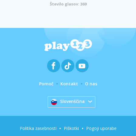
Število glasov: 369
Pomoč
Kontakt
O nas
Slovenščina
Politika zasebnosti
Piškotki
Pogoji uporabe