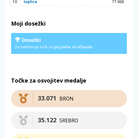
10
toplice
77.968
Moji dosežki
Dosežki
Za beleženje točk se
prijavite
ali
včlanite
.
Točke za osvojitev medalje
33.071
BRON
35.122
SREBRO