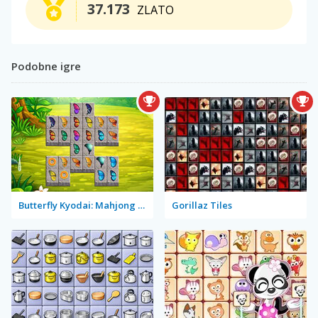
37.173
ZLATO
Podobne igre
Butterfly Kyodai: Mahjong Connect
Gorillaz Tiles