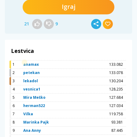
Igraj
21
9
Lestvica
1
anamax
133.082
2
petekan
133.078
3
lekadol
130.204
4
vesnica1
128.235
5
Mira Meško
127.684
6
herman522
127.034
7
Vilka
119.758
8
Marinka Pajk
93.381
9
Ana Anny
87.445