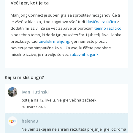
Več iger, kot je ta
Mah Jong Connect je super igra za sprostitev možganov. Če ti
je všeč ta klasika, ti bo zagotovo všeč tudi
klasična različica
z
dodatnimi izzivi. Za še več zabave priporočam
temno različico
s posebno temo, ki doda igri
poseben
čar. Ljubitelji živali lahko
preizkusijo tudi
živalski mahjong
, kjer namesto ploščic
povezujemo simpatične živali. Za vse, ki iščete podobne
miselne izzive, je na voljo še več
zabavnih ugank
.
Kaj si misliš o igri?
Ivan Hutinski
ostaja na 12. livelu. Ne gre več na začetek.
30. marec 2026
helena3
Ne vem zakaj mi ne shrani rezultata prejšnje igre, oziroma