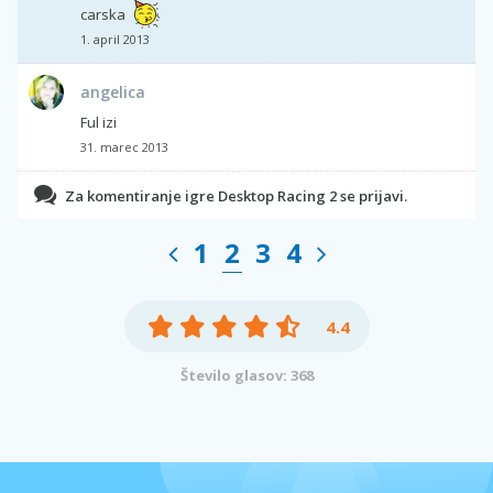
carska
1. april 2013
angelica
Ful izi
31. marec 2013
Za komentiranje igre Desktop Racing 2 se prijavi.
1
2
3
4
4.4
Število glasov: 368