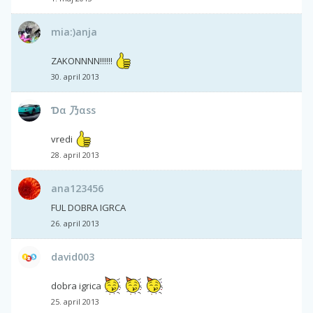
mia:)anja
ZAKONNNN!!!!!!
30. april 2013
Ɗα 乃αѕѕ
vredi
28. april 2013
ana123456
FUL DOBRA IGRCA
26. april 2013
david003
dobra igrica
25. april 2013