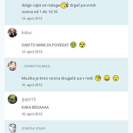
dolgo cajta se nalaga
drgač pa vredi
ocena od 1 do 10.10
13. april 2013
kdivc
SAM TO MAM ZA POVEDAT
12. april 2013
..ѕσмєтнιмєѕ..
Muzika je brez vezna drugače pa v redi.
10. april 2013
gajo13
KAKA BEDAAAA
10. april 2013
meme man