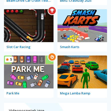
Beam Drive Car Crash Test Simulator
BMG: CrashDay 2025
Slot Car Racing
Smash Karts
5
Park Me
Mega Lamba Ramp
Videoposnetek igre