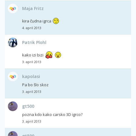
Maja Fritz
kira čudna igrca
4. april 2013
Patrik Plohl
kako izi bizi
3. april 2013
kapolasi
Pa bo šlo skoz
3. april 2013
gt500
pozna kdo kako carsko 3D igrco?
3. april 2013
gt500