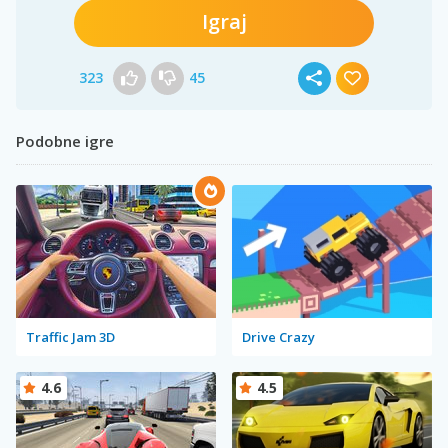
Igraj
323
45
Podobne igre
Traffic Jam 3D
Drive Crazy
4.6
4.5