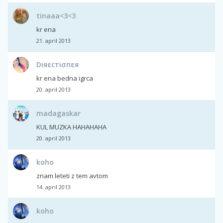
tinaaa<3<3
kr ena
21. april 2013
Dıяεcтıσпεя
kr ena bedna igrca
20. april 2013
madagaskar
KUL MUZKA HAHAHAHA
20. april 2013
koho
znam leteti z tem avtom
14. april 2013
koho