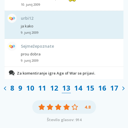
10. junij 2009
urbi12
ja kako
9. junij 2009
Sejmežepoznate
prou dobra
9. junij 2009
Za komentiranje igre Age of War se prijavi.
8
9
10
11
12
13
14
15
16
17
4.8
Število glasov: 914