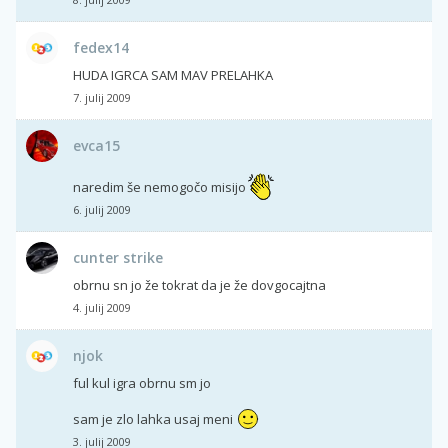
fedex14
HUDA IGRCA SAM MAV PRELAHKA
7. julij 2009
evca15
naredim še nemogočo misijo
6. julij 2009
cunter strike
obrnu sn jo že tokrat da je že dovgocajtna
4. julij 2009
njok
ful kul igra obrnu sm jo
sam je zlo lahka usaj meni
3. julij 2009