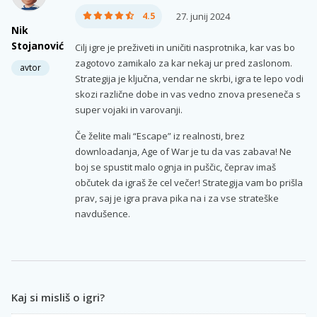
4.5
27. junij 2024
Nik
Stojanović
Cilj igre je preživeti in uničiti nasprotnika, kar vas bo
zagotovo zamikalo za kar nekaj ur pred zaslonom.
avtor
Strategija je ključna, vendar ne skrbi, igra te lepo vodi
skozi različne dobe in vas vedno znova preseneča s
super vojaki in varovanji.
Če želite mali “Escape” iz realnosti, brez
downloadanja, Age of War je tu da vas zabava! Ne
boj se spustit malo ognja in puščic, čeprav imaš
občutek da igraš že cel večer! Strategija vam bo prišla
prav, saj je igra prava pika na i za vse strateške
navdušence.
Kaj si misliš o igri?