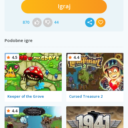
Igraj
870
44
Podobne igre
4.5
4.4
Keeper of the Grove
Cursed Treasure 2
4.4