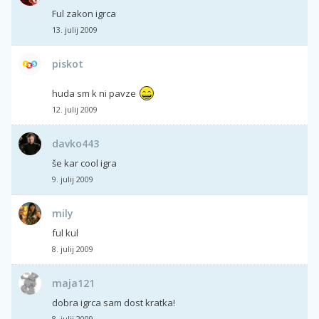
Ful zakon igrca
13. julij 2009
piskot
huda sm k ni pavze
12. julij 2009
davko443
še kar cool igra
9. julij 2009
mily
ful kul
8. julij 2009
maja121
dobra igrca sam dost kratka!
8. julij 2009