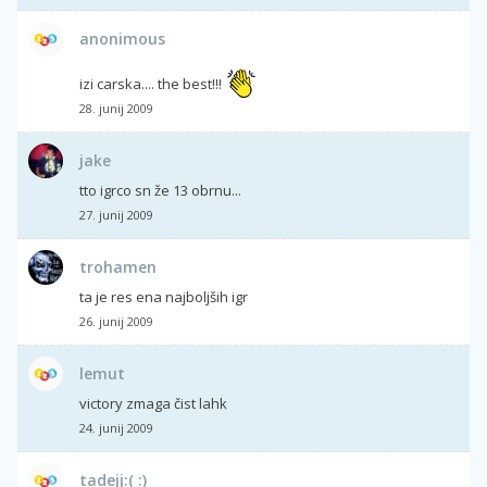
anonimous
izi carska.... the best!!!
28. junij 2009
jake
tto igrco sn že 13 obrnu...
27. junij 2009
trohamen
ta je res ena najboljših igr
26. junij 2009
lemut
victory zmaga čist lahk
24. junij 2009
tadejj:( :)