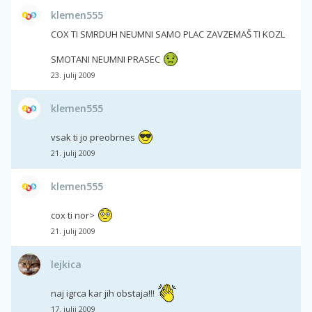
klemen555
COX TI SMRDUH NEUMNI SAMO PLAC ZAVZEMAŠ TI KOZL
SMOTANI NEUMNI PRASEC
23. julij 2009
klemen555
vsak ti jo preobrnes
21. julij 2009
klemen555
cox ti nor>
21. julij 2009
lejkica
naj igrca kar jih obstaja!!!
17. julij 2009