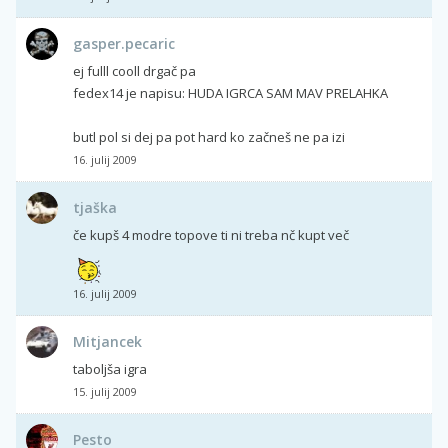
gasper.pecaric
ej fulll cooll drgač pa
fedex14 je napisu: HUDA IGRCA SAM MAV PRELAHKA
butl pol si dej pa pot hard ko začneš ne pa izi
16. julij 2009
tjaška
če kupš 4 modre topove ti ni treba nč kupt več
16. julij 2009
Mitjancek
taboljša igra
15. julij 2009
Pesto