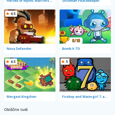
Heroes of Myths: Warriors of Gods
Stickman Peacekeeper
4.5
Nova Defender
Bomb It TD
4.5
5
Mergest Kingdom
Fireboy and Watergirl 7: and Friends
Obiščite tudi