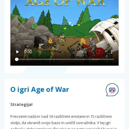
O igri Age of War
Strategija!
Prevzemi nadzor nad 16 različnimi enotami in 15 različnimi
stolpi, da obraniš svojo bazo in uničiš sovražnika. V tej igri
začneš v dobi jamskega človeka in se nato razvijaš! Skupaj je