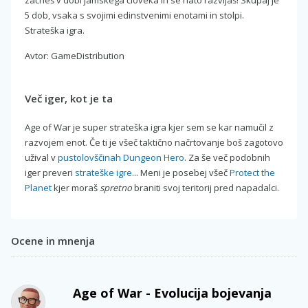
5 dob, vsaka s svojimi edinstvenimi enotami in stolpi.
Strateška igra.
Avtor: GameDistribution
Več iger, kot je ta
Age of War je super strateška igra kjer sem se kar namučil z
razvojem enot. Če ti je všeč taktično načrtovanje boš zagotovo
užival v
pustolovščinah Dungeon Hero
. Za še več podobnih
iger preveri
strateške igre
... Meni je posebej všeč
Protect the
Planet
kjer moraš
spretno
braniti svoj teritorij pred napadalci.
Ocene in mnenja
Age of War - Evolucija bojevanja